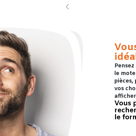
Vous
idéa
Pensez 
le mote
pièces, 
vos cho
affiche
Vous p
reche
le for