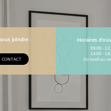
ous joindre :
Horaires d'ouv
09.00 - 12
14.00 - 18
CONTACT
Du lundi au v