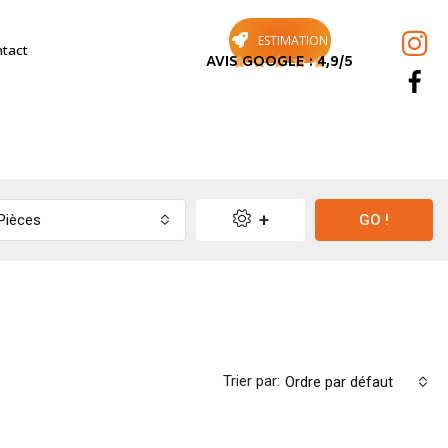
ESTIMATION
tact
AVIS GOOGLE : 4,9/5





+
Pièces
GO !
Trier par:
Ordre par défaut