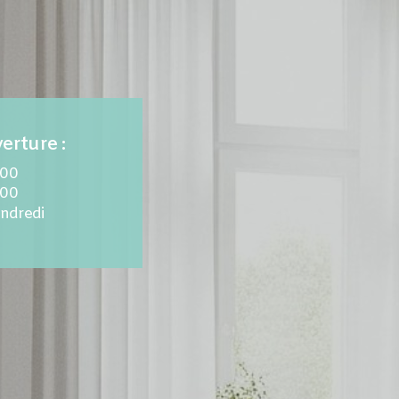
erture :
.00
.00
endredi