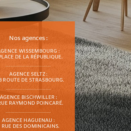
Nos agences :
AGENCE WISSEMBOURG :
PLACE DE LA RÉPUBLIQUE.
AGENCE SELTZ :
B ROUTE DE STRASBOURG.
AGENCE BISCHWILLER :
RUE RAYMOND POINCARÉ.
AGENCE HAGUENAU :
 RUE DES DOMINICAINS.