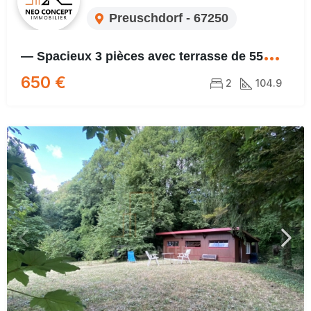
Preuschdorf - 67250
—
Spacieux 3 pièces avec terrasse de 55m² —
650 €
2
104.9