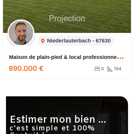
Niederlauterbach - 67630
M
aison de plain-pied & local professionnel – parcelle 1560 m²
690.000 €
0
194
Estimer mon bien ...
c'est simple et 100%