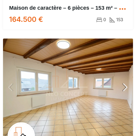
M
aison de caractère – 6 pièces – 153 m² – Parcelle ~ 600 m²
164.500 €
0
153