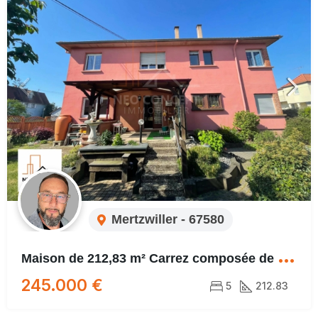
Mertzwiller - 67580
M
aison de 212,83 m² Carrez composée de deux logements sur 6 ares et 26 centiares à MERTZWILLER.
245.000 €
5
212.83