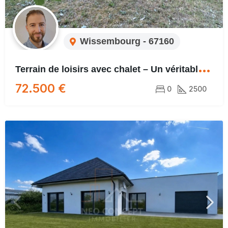
Wissembourg - 67160
T
errain de loisirs avec chalet – Un véritable havre de paix
72.500 €
0
2500