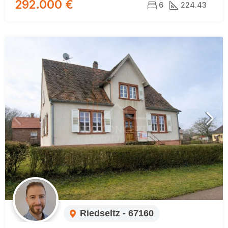
292.000 €
6
224.43
Riedseltz - 67160