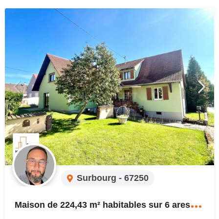
Surbourg - 67250
M
aison de 224,43 m² habitables sur 6 ares et 35 centiares à SURBOURG.