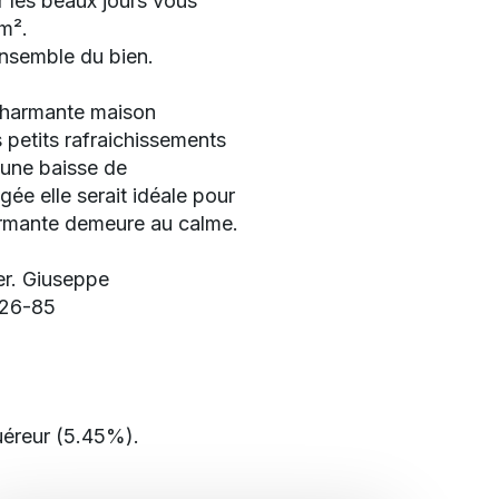
 les beaux jours vous
 m².
ensemble du bien.
e charmante maison
 petits rafraichissements
t une baisse de
e elle serait idéale pour
armante demeure au calme.
er. Giuseppe
26-85
uéreur (5.45%).