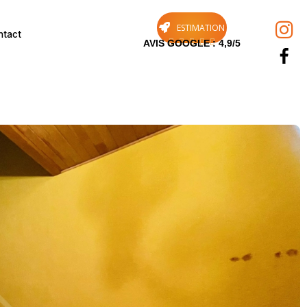
ESTIMATION
ntact





AVIS GOOGLE : 4,9/5