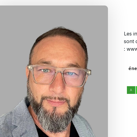
Les i
sont 
: www
éne