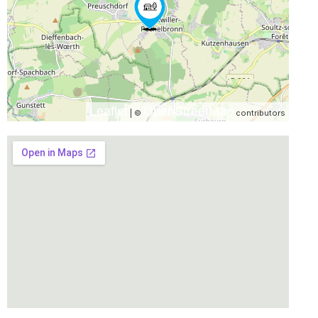
Leaflet
OpenStreetMap
| ©
contributors