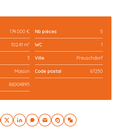
174.000 €
Nb pièces
5
102.41 m²
WC
1
3
Ville
Preuschdorf
Maison
Code postal
67250
86004895