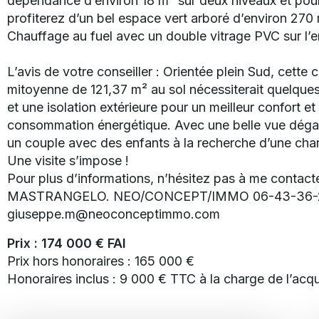
dépendance d’environ 18 m² sur deux niveaux et pour
profiterez d’un bel espace vert arboré d’environ 270
Chauffage au fuel avec un double vitrage PVC sur l’
L’avis de votre conseiller : Orientée plein Sud, cett
mitoyenne de 121,37 m² au sol nécessiterait quelques
et une isolation extérieure pour un meilleur confort e
consommation énergétique. Avec une belle vue dégagé
un couple avec des enfants à la recherche d’une ch
Une visite s’impose !
Pour plus d’informations, n’hésitez pas à me contact
MASTRANGELO. NEO/CONCEPT/IMMO 06-43-36-
giuseppe.m@neoconceptimmo.com
Prix : 174 000 € FAI
Prix hors honoraires : 165 000 €
Honoraires inclus : 9 000 € TTC à la charge de l’acq