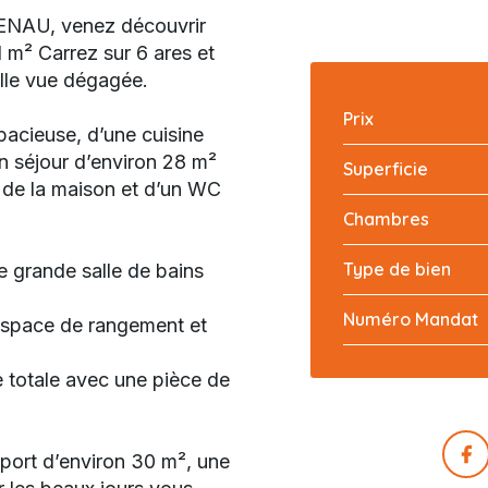
NAU, venez découvrir
 m² Carrez sur 6 ares et
elle vue dégagée.
Prix
acieuse, d’une cuisine
n séjour d’environ 28 m²
Superficie
re de la maison et d’un WC
Chambres
Type de bien
 grande salle de bains
Numéro Mandat
espace de rangement et
 totale avec une pièce de
rport d’environ 30 m², une