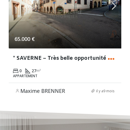
65.000 €
*
SAVERNE – Très belle opportunité d’investissement – Studio 27 m² ! *
0
27
m²
APPARTEMENT
Maxime BRENNER
il y a9 mois