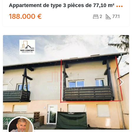
A
ppartement de type 3 pièces de 77,10 m² Carrez à HAGUENAU
188.000 €
2
77.1