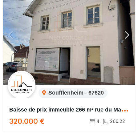
Soufflenheim - 67620
B
aisse de prix immeuble 266 m² rue du Marché Soufflenheim
320.000 €
4
266.22