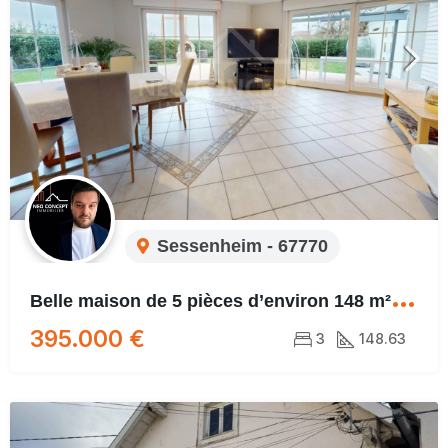
Sessenheim - 67770
B
elle maison de 5 pièces d’environ 148 m² sur un terrain de 4 ares 55
395.000 €
3
148.63