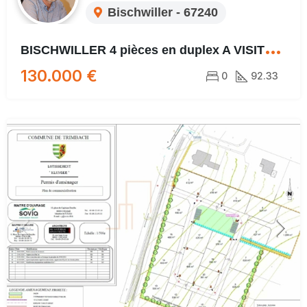
Bischwiller - 67240
B
ISCHWILLER 4 pièces en duplex A VISITER ABSOLUMENT !!!
130.000 €
0
92.33