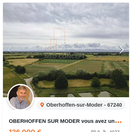
Oberhoffen-sur-Moder - 67240
O
BERHOFFEN SUR MODER vous avez un projet ? BELLE PARCELLE A NE PAS LOUPER !!!