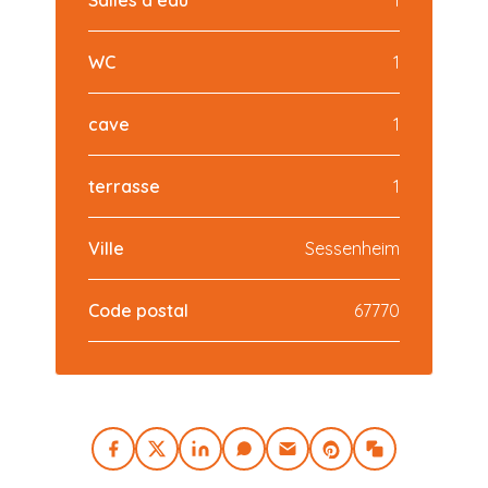
WC
1
cave
1
terrasse
1
Ville
Sessenheim
Code postal
67770