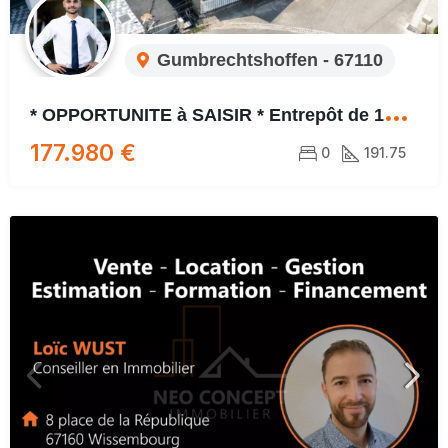
Gumbrechtshoffen - 67110
*
OPPORTUNITE à SAISIR * Entrepôt de 135 m² + Maison d’habitation de 56 m² !! *
177.980 €
0
191.75