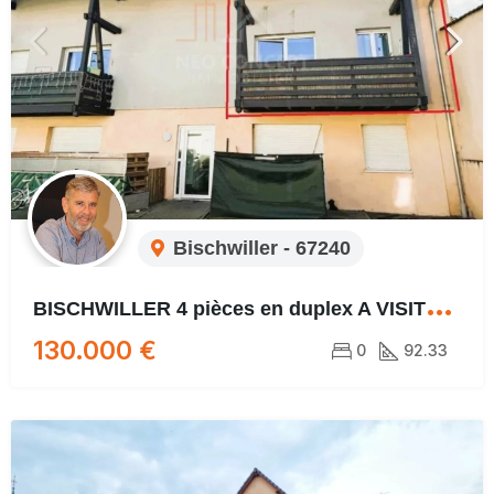
Bischwiller - 67240
B
ISCHWILLER 4 pièces en duplex A VISITER ABSOLUMENT !!!
130.000 €
0
92.33