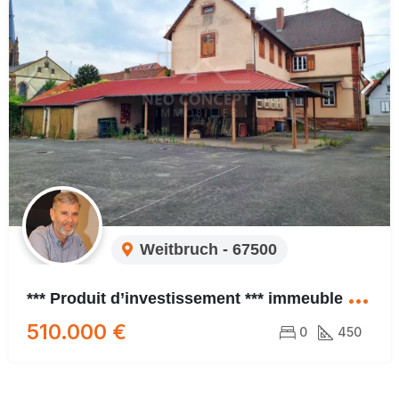
Weitbruch - 67500
*
** Produit d’investissement *** immeuble situé à proximité de toutes les commodités. A NE PAS LOUPER !!!
510.000 €
0
450