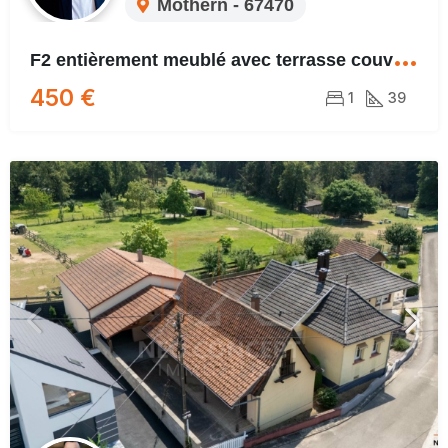
Mothern - 67470
F
2 entièrement meublé avec terrasse couverte
450 €
1
39