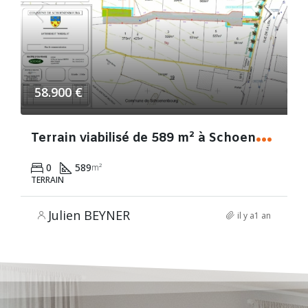
58.900 €
T
errain viabilisé de 589 m² à Schoenenbourg
0
589
m²
TERRAIN
Julien BEYNER
il y a1 an