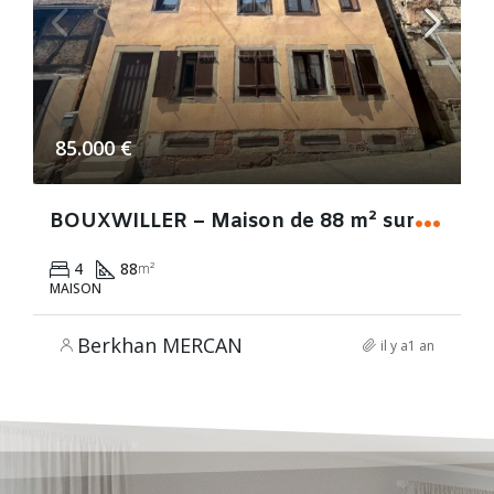
85.000 €
B
OUXWILLER – Maison de 88 m² sur 4 niveaux avec cave – AU CŒUR DE LA VILLE !
4
88
m²
MAISON
Berkhan MERCAN
il y a1 an