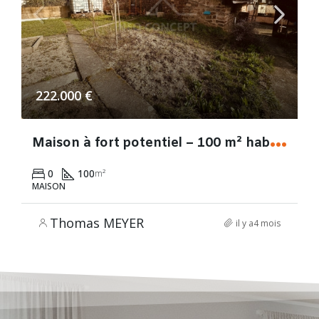
222.000 €
M
aison à fort potentiel – 100 m² habitables + dépendances
0
100
m²
MAISON
Thomas MEYER
il y a4 mois