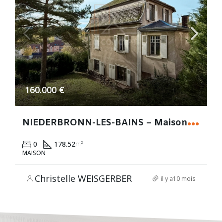
160.000 €
N
IEDERBRONN-LES-BAINS – Maison de caractère des années 30 à réinventer !
0
178.52
m²
MAISON
Christelle WEISGERBER
il y a10 mois