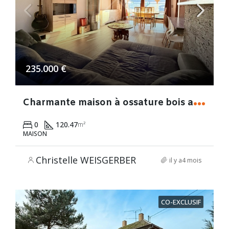
235.000 €
C
harmante maison à ossature bois au design contemporain
0
120.47
m²
MAISON
Christelle WEISGERBER
il y a4 mois
CO-EXCLUSIF