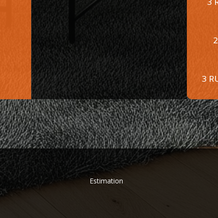
3 
2
3 R
Estimation