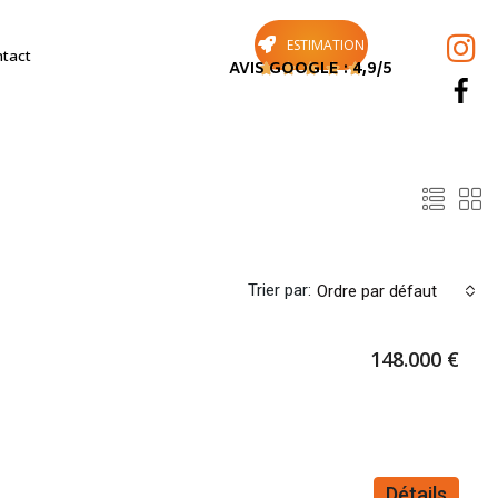
ESTIMATION
tact
AVIS GOOGLE : 4,9/5





Trier par:
Ordre par défaut
148.000 €
Détails