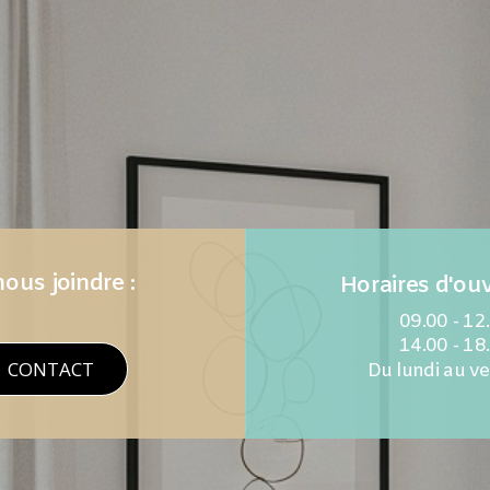
ous joindre :
Horaires d'ouv
09.00 - 12
14.00 - 18
CONTACT
Du lundi au v