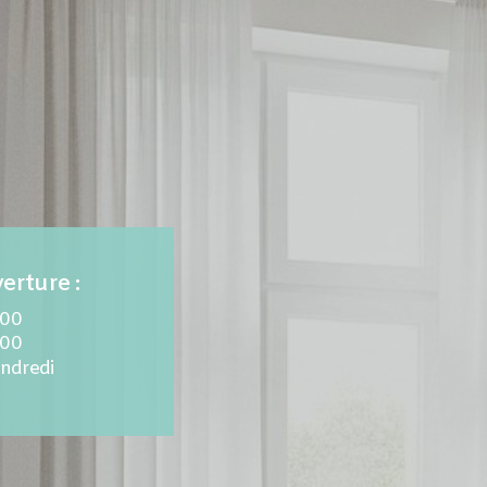
erture :
.00
.00
endredi