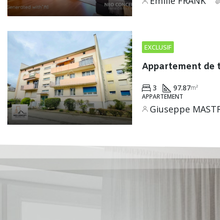
Emilie FRANK
EXCLUSIF
3
97.87
m²
APPARTEMENT
Giuseppe MAST