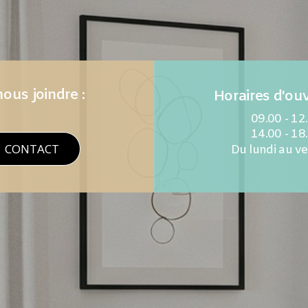
ous joindre :
Horaires d'ouv
09.00 - 12
14.00 - 18
CONTACT
Du lundi au v