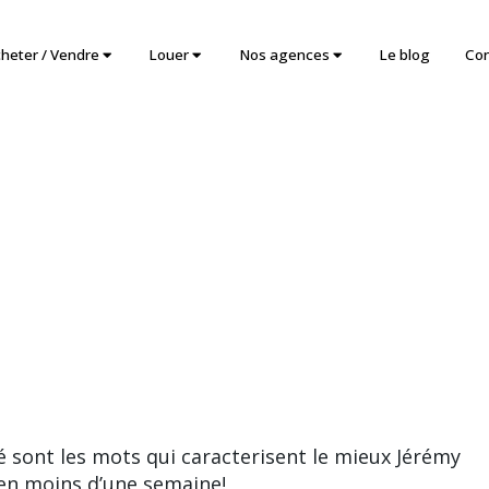
heter / Vendre
Louer
Nos agences
Le blog
Con
é sont les mots qui caracterisent le mieux Jérémy
 en moins d’une semaine!