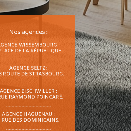
Nos agences :
AGENCE WISSEMBOURG :
PLACE DE LA RÉPUBLIQUE.
AGENCE SELTZ :
B ROUTE DE STRASBOURG.
AGENCE BISCHWILLER :
RUE RAYMOND POINCARÉ.
AGENCE HAGUENAU :
 RUE DES DOMINICAINS.