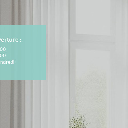
erture :
.00
.00
endredi