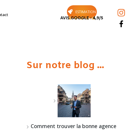
ESTIMATION
tact
AVIS GOOGLE : 4,9/5





Sur notre blog ...
Comment trouver la bonne agence