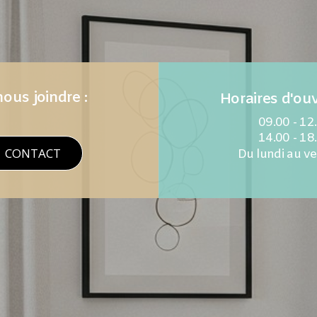
ous joindre :
Horaires d'ouv
09.00 - 12
14.00 - 18
CONTACT
Du lundi au v