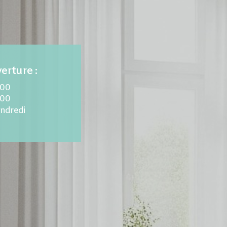
erture :
.00
.00
endredi