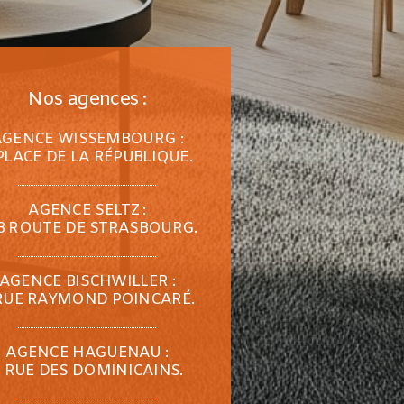
Nos agences :
AGENCE WISSEMBOURG :
PLACE DE LA RÉPUBLIQUE.
AGENCE SELTZ :
B ROUTE DE STRASBOURG.
AGENCE BISCHWILLER :
RUE RAYMOND POINCARÉ.
AGENCE HAGUENAU :
 RUE DES DOMINICAINS.