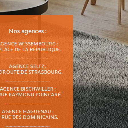
Nos agences :
AGENCE WISSEMBOURG :
PLACE DE LA RÉPUBLIQUE.
AGENCE SELTZ :
B ROUTE DE STRASBOURG.
AGENCE BISCHWILLER :
RUE RAYMOND POINCARÉ.
AGENCE HAGUENAU :
 RUE DES DOMINICAINS.