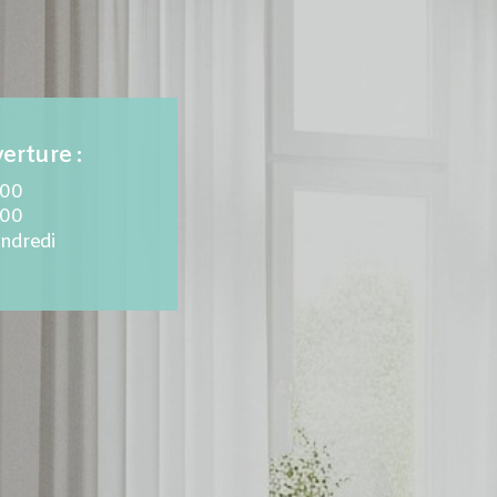
erture :
.00
.00
endredi