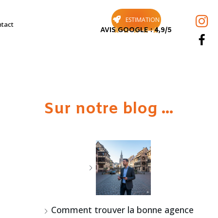
ESTIMATION
tact
AVIS GOOGLE : 4,9/5





Sur notre blog ...
Comment trouver la bonne agence