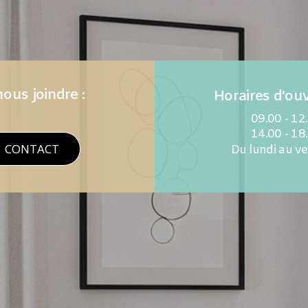
ous joindre :
Horaires d'ouv
09.00 - 12
14.00 - 18
CONTACT
Du lundi au v