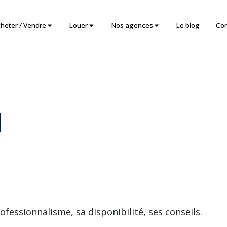
heter / Vendre
Louer
Nos agences
Le blog
Con
d
essionnalisme, sa disponibilité, ses conseils.