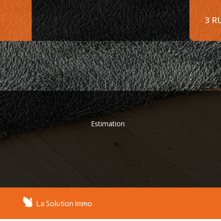
3 R
Estimation
La Solution Immo