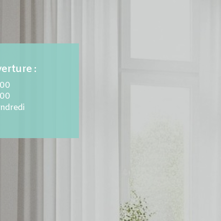
erture :
.00
.00
endredi