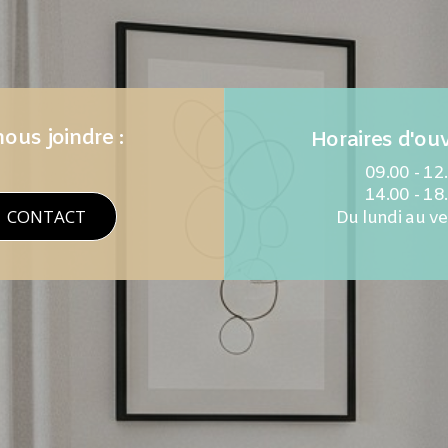
ous joindre :
Horaires d'ouv
09.00 - 12
14.00 - 18
CONTACT
Du lundi au v