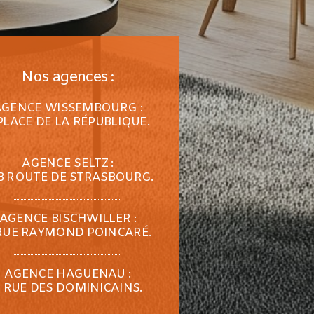
Nos agences :
AGENCE WISSEMBOURG :
PLACE DE LA RÉPUBLIQUE.
AGENCE SELTZ :
B ROUTE DE STRASBOURG.
AGENCE BISCHWILLER :
RUE RAYMOND POINCARÉ.
AGENCE HAGUENAU :
 RUE DES DOMINICAINS.