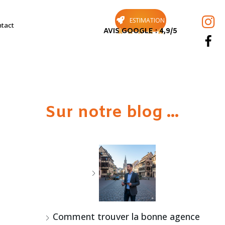
ESTIMATION
tact
AVIS GOOGLE : 4,9/5





Sur notre blog ...
Comment trouver la bonne agence