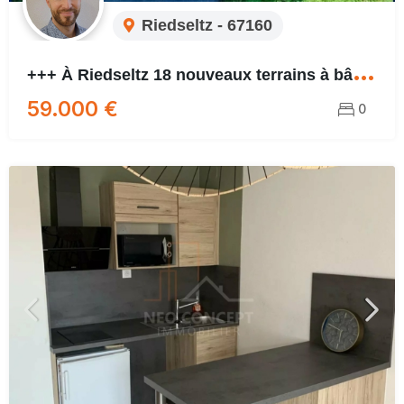
Riedseltz - 67160
+
++ À Riedseltz 18 nouveaux terrains à bâtir +++
59.000 €
0