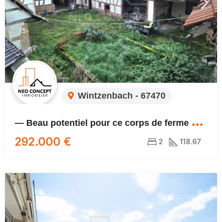
Wintzenbach - 67470
—
Beau potentiel pour ce corps de ferme à rénover avec un terrain de 8,12 ares — —
292.000 €
2
118.67