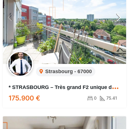
Strasbourg - 67000
*
STRASBOURG – Très grand F2 unique de par sa vue, surplombant la ville de Strasbourg !!
175.900 €
0
75.41